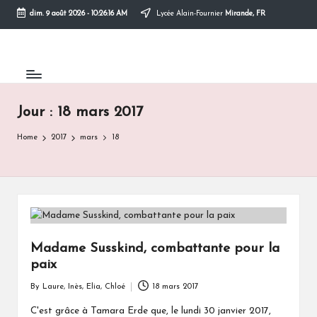
dim. 9 août 2026
-
10:26:16 AM
Lycée Alain-Fournier
Mirande, FR
Skip
to
content
Jour :
18 mars 2017
Home
2017
mars
18
Madame Susskind, combattante pour la
paix
By
Laure, Inès, Elia, Chloé
18 mars 2017
Posted
by
C'est grâce à Tamara Erde que, le lundi 30 janvier 2017,