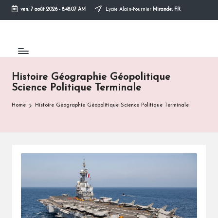
ven. 7 août 2026
-
8:48:08 AM
Lycée Alain-Fournier
Mirande, FR
Skip
to
content
Histoire Géographie Géopolitique
Science Politique Terminale
Home
Histoire Géographie Géopolitique Science Politique Terminale