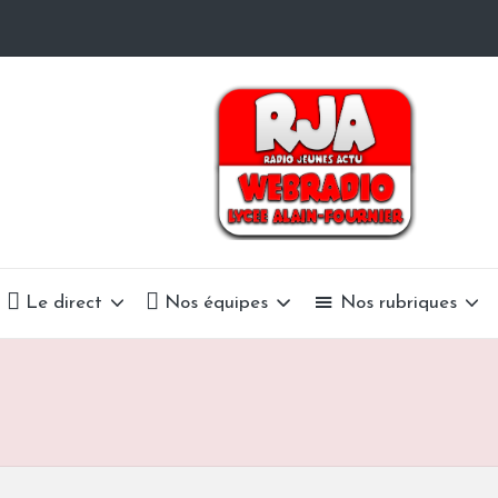
R
La
Radio
a
Du
Lycée
d
Alain-
i
Fournier
o
Le direct
Nos équipes
Nos rubriques
J
e
u