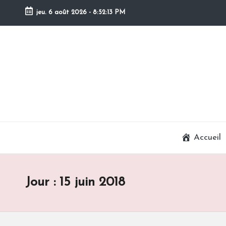
jeu. 6 août 2026
-
8:52:13 PM
Skip
to
content
Accueil
Jour :
15 juin 2018