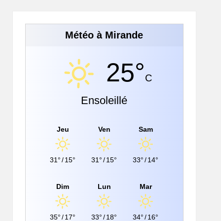
Météo à Mirande
25°
C
Ensoleillé
Jeu
Ven
Sam
31°
/
15°
31°
/
15°
33°
/
14°
Dim
Lun
Mar
35°
/
17°
33°
/
18°
34°
/
16°