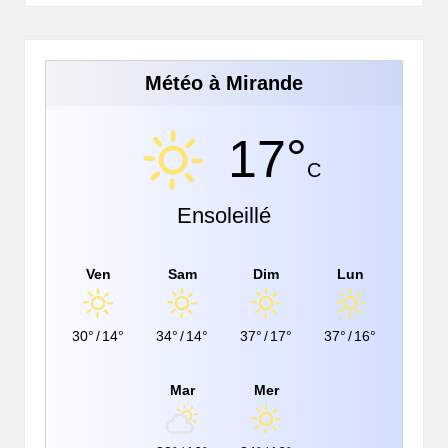
Météo à Mirande
17°
C
Ensoleillé
Ven
Sam
Dim
Lun
30°
/
14°
34°
/
14°
37°
/
17°
37°
/
16°
Mar
Mer