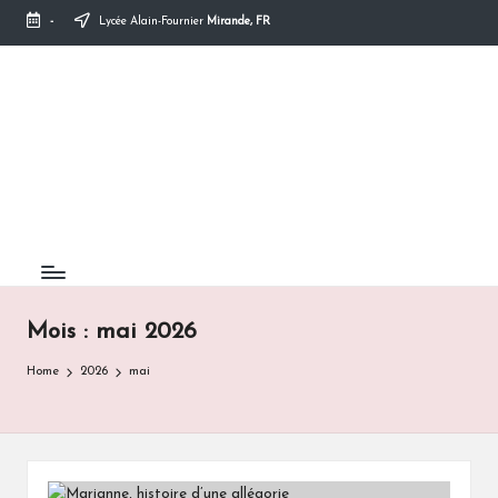
-
Lycée Alain-Fournier
Mirande, FR
Skip
to
content
Mois :
mai 2026
Home
2026
mai