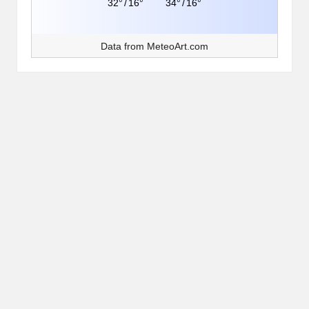
32°
/
16°
34°
/
16°
Data from
MeteoArt.com