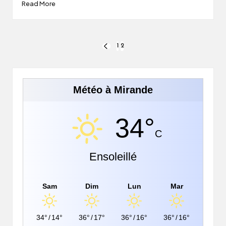
Read More
Pagination
1
2
PREVIOUS
PAGE
des
publications
Météo à Mirande
34°
C
Ensoleillé
Sam
Dim
Lun
Mar
34°
/
14°
36°
/
17°
36°
/
16°
36°
/
16°