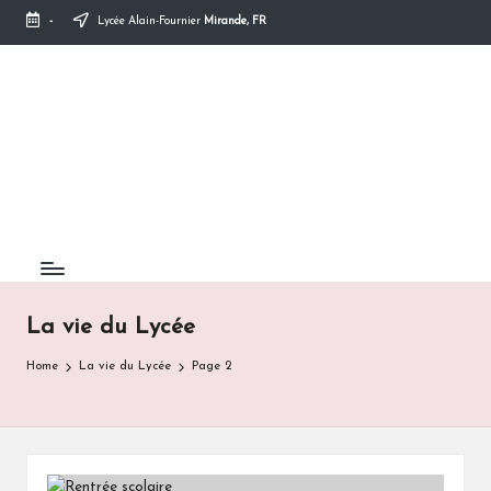
-
Lycée Alain-Fournier
Mirande, FR
Skip
to
content
La vie du Lycée
Home
La vie du Lycée
Page 2