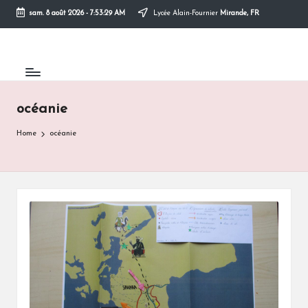
sam. 8 août 2026
-
7:53:29 AM
Lycée Alain-Fournier
Mirande, FR
Skip
to
content
océanie
Home
océanie