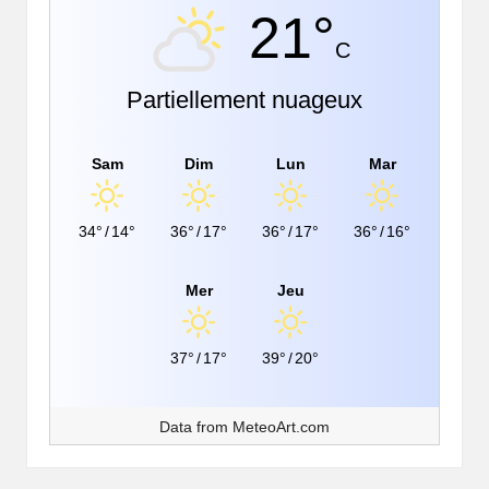
21°
C
Partiellement nuageux
Sam
Dim
Lun
Mar
34°
/
14°
36°
/
17°
36°
/
17°
36°
/
16°
Mer
Jeu
37°
/
17°
39°
/
20°
Data from
MeteoArt.com