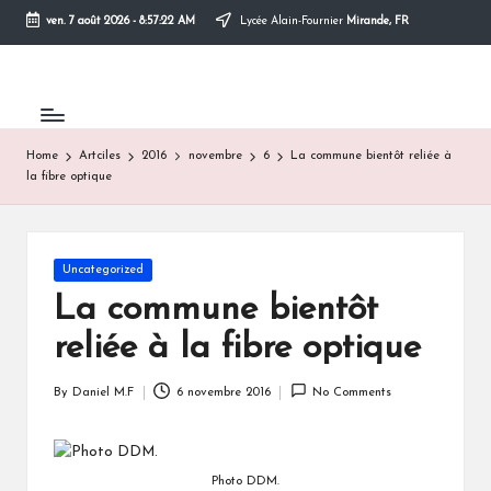
ven. 7 août 2026
-
8:57:22 AM
Lycée Alain-Fournier
Mirande, FR
Skip
to
content
Home
Artciles
2016
novembre
6
La commune bientôt reliée à
la fibre optique
Posted
Uncategorized
in
La commune bientôt
reliée à la fibre optique
By
Daniel M.F
6 novembre 2016
No Comments
Posted
by
Photo DDM.