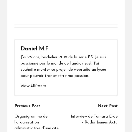
Daniel M.F
J'ai 26 ans, bachelier 2018 de la série ES. Je suis
passionné par le monde de l'audiovisuel. J'ai
souhaité monter ce projet de webradio au lycée
pour pouvoir transmettre ma passion.
View All Posts
Post
Previous Post
Next Post
navigation
Organigramme de
Interview de Tamara Erde
l’organisation
– Radio Jeunes Actu
administrative d’une cité