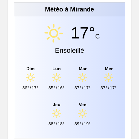
Météo à Mirande
17°
C
Ensoleillé
Dim
Lun
Mar
Mer
36°
/
17°
35°
/
16°
37°
/
17°
37°
/
17°
Jeu
Ven
38°
/
18°
39°
/
19°