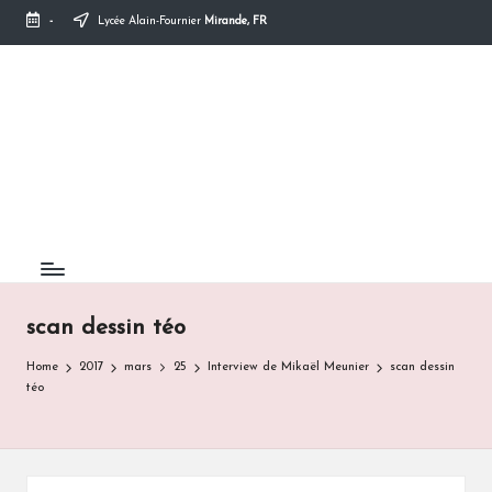
-
Lycée Alain-Fournier
Mirande, FR
Skip
to
content
scan dessin téo
Home
2017
mars
25
Interview de Mikaël Meunier
scan dessin
téo