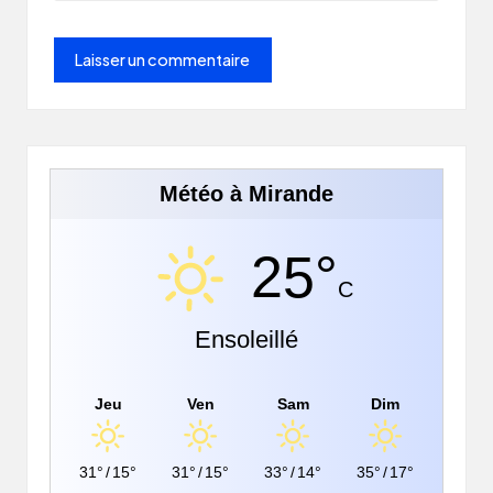
Météo à Mirande
25°
C
Ensoleillé
Jeu
Ven
Sam
Dim
31°
/
15°
31°
/
15°
33°
/
14°
35°
/
17°