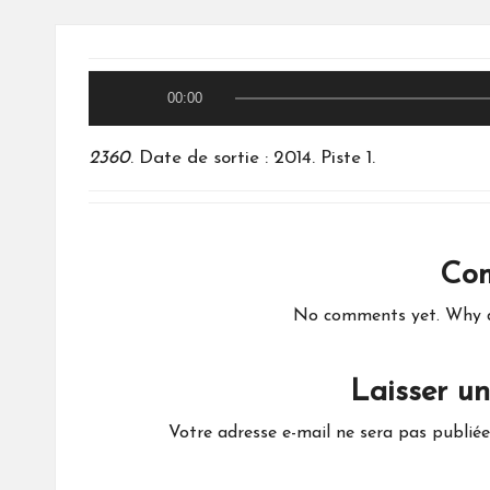
L
00:00
e
2360
. Date de sortie : 2014. Piste 1.
c
t
e
u
Co
r
No comments yet. Why do
a
u
d
Laisser u
i
Votre adresse e-mail ne sera pas publiée
o