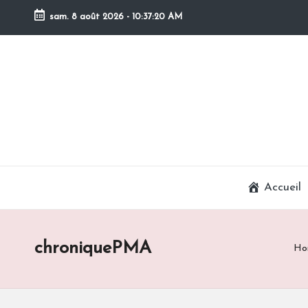
sam. 8 août 2026
-
10:37:20 AM
Skip
to
content
Accueil
chroniquePMA
Ho