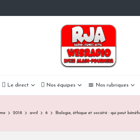
R
La
Radio
a
Du
Lycée
d
Alain-
i
Fournier
o
Le direct
Nos équipes
Nos rubriques
J
e
me
2018
avril
6
Biologie, éthique et société : qui peut bénéf
u