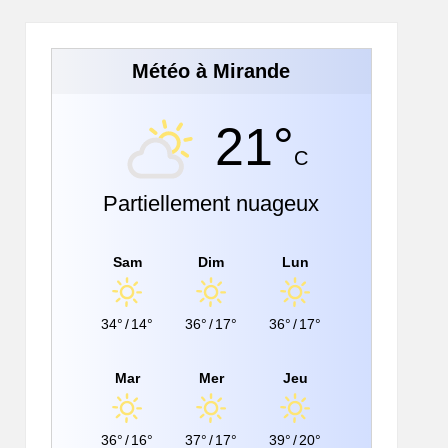
Météo à Mirande
21°
C
Partiellement nuageux
Sam
Dim
Lun
34°
/
14°
36°
/
17°
36°
/
17°
Mar
Mer
Jeu
36°
/
16°
37°
/
17°
39°
/
20°