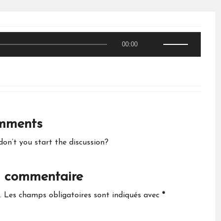
n
e
U
s
00:00
t
A
i
l
c
i
t
s
mments
e
u
z
n’t you start the discussion?
l
e
n commentaire
s
.
Les champs obligatoires sont indiqués avec
*
f
l