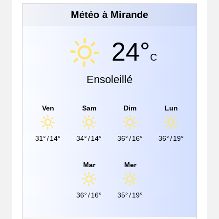
Météo à Mirande
24°
C
Ensoleillé
Ven
Sam
Dim
Lun
31°
/
14°
34°
/
14°
36°
/
16°
36°
/
19°
Mar
Mer
36°
/
16°
35°
/
19°