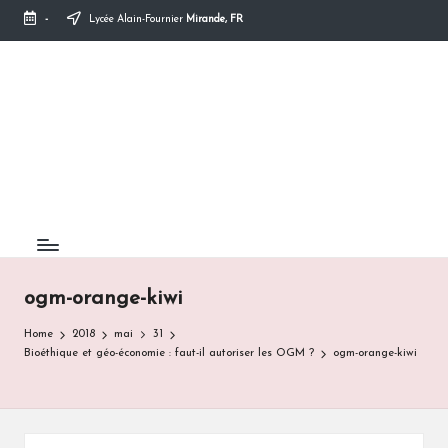
-
Lycée Alain-Fournier
Mirande, FR
Skip
to
content
ogm-orange-kiwi
Home
2018
mai
31
Bioéthique et géo-économie : faut-il autoriser les OGM ?
ogm-orange-kiwi