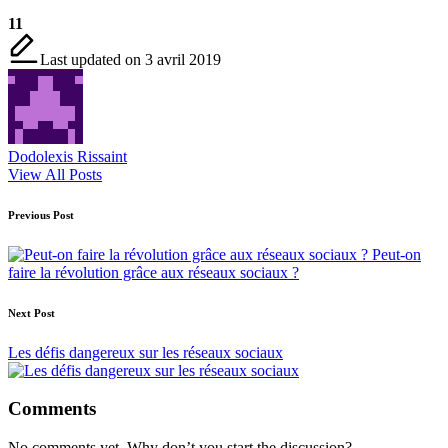
1
1
Last updated on 3 avril 2019
Dodolexis Rissaint
View All Posts
Post
Previous Post
navigation
Peut-on
faire la révolution grâce aux réseaux sociaux ?
Next Post
Les défis dangereux sur les réseaux sociaux
Comments
No comments yet. Why don’t you start the discussion?