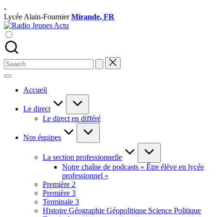
Skip
-
to
Lycée Alain-Fournier
Mirande, FR
content
Radio
La
Jeunes
Radio
Actu
Du
Lycée
Search
Alain-
for:
Fournier
Accueil
Le direct
Le direct en différé
Nos équipes
La section professionnelle
Notre chaîne de podcasts « Être élève en lycée
professionnel »
Première 2
Première 3
Terminale 3
Histoire Géographie Géopolitique Science Politique