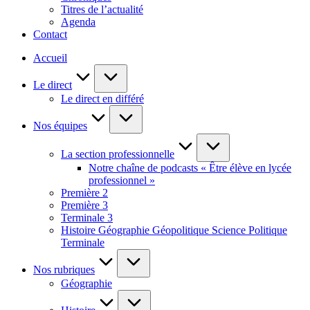
Titres de l’actualité
Agenda
Contact
Accueil
Le direct
Le direct en différé
Nos équipes
La section professionnelle
Notre chaîne de podcasts « Être élève en lycée
professionnel »
Première 2
Première 3
Terminale 3
Histoire Géographie Géopolitique Science Politique
Terminale
Nos rubriques
Géographie