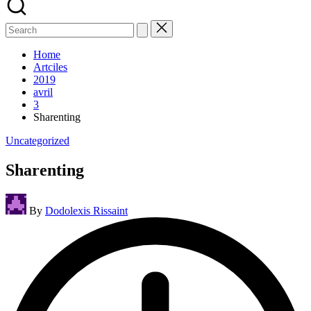
Search
for:
Home
Artciles
2019
avril
3
Sharenting
Posted
Uncategorized
in
Sharenting
Posted
By
Dodolexis Rissaint
by