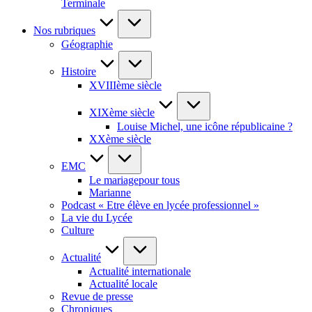
Terminale
Nos rubriques
Géographie
Histoire
XVIIIème siècle
XIXème siècle
Louise Michel, une icône républicaine ?
XXème siècle
EMC
Le mariagepour tous
Marianne
Podcast « Etre élève en lycée professionnel »
La vie du Lycée
Culture
Actualité
Actualité internationale
Actualité locale
Revue de presse
Chroniques