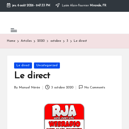
jeu. 6 août 2026
-
9:47:33 PM
Lycée Alain-Fournier
Mirande, FR
Skip
to
content
Home
Artciles
2020
octobre
3
Le direct
Posted
Le direct
Uncategorized
in
Le direct
By
Manuel Nérée
3 octobre 2020
No Comments
Posted
by