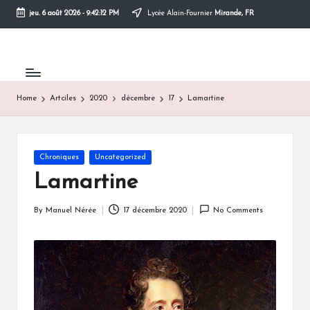
jeu. 6 août 2026
-
9:42:12 PM
Lycée Alain-Fournier
Mirande, FR
Skip
to
content
Home
Artciles
2020
décembre
17
Lamartine
Posted
Chroniques
Uncategorized
in
Lamartine
By
Manuel Nérée
17 décembre 2020
No Comments
Posted
by