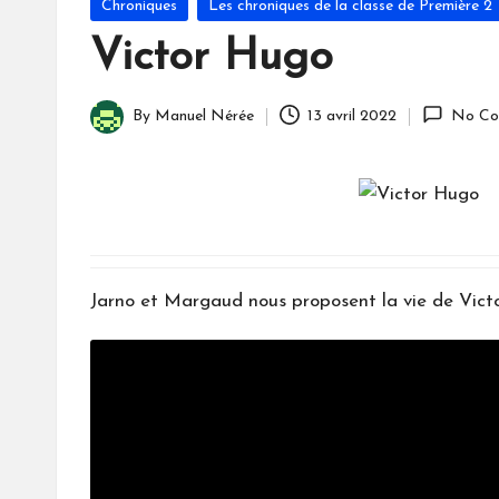
Posted
Chroniques
Les chroniques de la classe de Première 2
in
Victor Hugo
By
Manuel Nérée
13 avril 2022
No Co
Posted
by
Jarno et Margaud nous proposent la vie de Vict