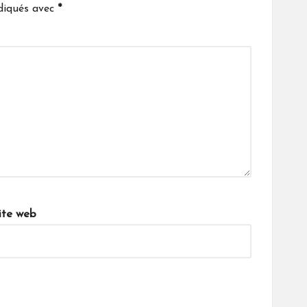
ndiqués avec
*
ite web