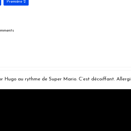
n
Première 2
e
s
mments
A
c
t
u
or Hugo au rythme de Super Mario. C’est décoiffant. Allerg