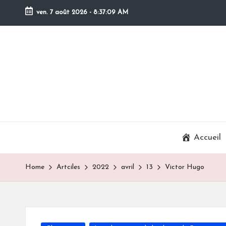
ven. 7 août 2026
-
8:37:10 AM
Skip
to
content
Accueil
Home
Artciles
2022
avril
13
Victor Hugo