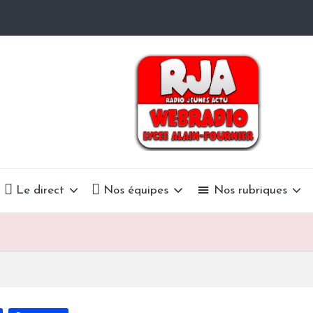
R
La
Radio
a
Du
Lycée
d
Alain-
i
Fournier
o
Le direct
Nos équipes
Nos rubriques
J
e
u