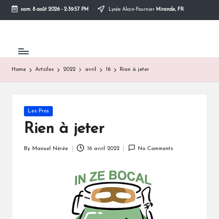
sam. 8 août 2026
-
2:39:57 PM
Lycée Alain-Fournier
Mirande, FR
Skip
to
content
Home
Artciles
2022
avril
16
Rien à jeter
Posted
Les Pros
in
Rien à jeter
By
Manuel Nérée
16 avril 2022
No Comments
Posted
by