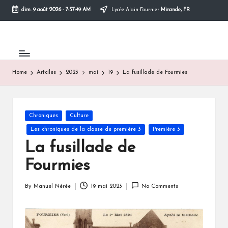
dim. 9 août 2026
-
7:57:49 AM
Lycée Alain-Fournier
Mirande, FR
Skip
to
content
Home
Artciles
2023
mai
19
La fusillade de Fourmies
Posted
Chroniques
Culture
in
Les chroniques de la classe de première 3
Première 3
La fusillade de
Fourmies
By
Manuel Nérée
19 mai 2023
No Comments
Posted
by