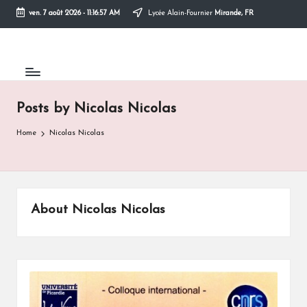
ven. 7 août 2026
-
11:16:57 AM
Lycée Alain-Fournier
Mirande, FR
Skip
to
content
Posts by Nicolas Nicolas
Home
Nicolas Nicolas
About Nicolas Nicolas