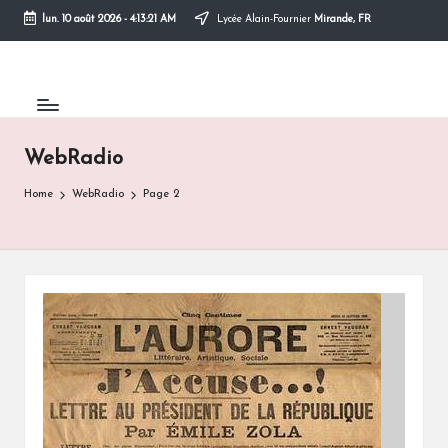
lun. 10 août 2026
-
4:13:22 AM
Lycée Alain-Fournier
Mirande, FR
Skip
to
content
WebRadio
Home
WebRadio
Page 2