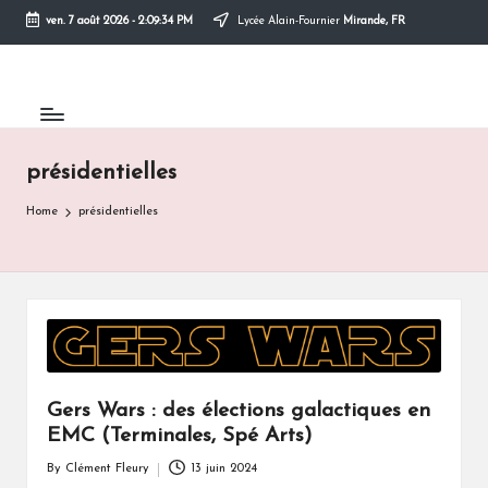
ven. 7 août 2026
-
2:09:34 PM
Lycée Alain-Fournier
Mirande, FR
Skip
to
content
présidentielles
Home
présidentielles
Gers Wars : des élections galactiques en
EMC (Terminales, Spé Arts)
By
Clément Fleury
13 juin 2024
Posted