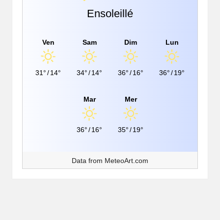
Ensoleillé
Ven
Sam
Dim
Lun
31°
/
14°
34°
/
14°
36°
/
16°
36°
/
19°
Mar
Mer
36°
/
16°
35°
/
19°
Data from
MeteoArt.com