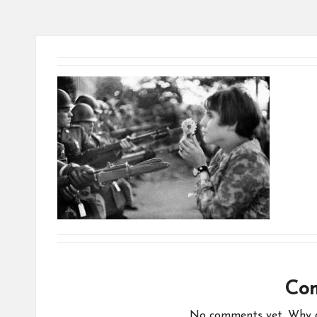
Co
No comments yet. Why do