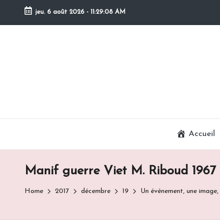
jeu. 6 août 2026
-
11:29:08 AM
Skip
to
content
Accueil
Manif guerre Viet M. Riboud 1967
Home
2017
décembre
19
Un événement, une image, u