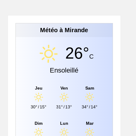
Météo à Mirande
26°
C
Ensoleillé
Jeu
Ven
Sam
30°
/
15°
31°
/
13°
34°
/
14°
Dim
Lun
Mar