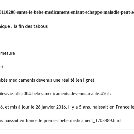
0110208-sante-le-bebe-medicament-enfant-echappe-maladie-peut-so
thique : la fin des tabous
ur mesure
ne)
ébés médicaments devenus une réalité
(en ligne)
lites/vie-fdls2004-bebes-medicaments-devenus-realite-4561/
Il y a 5 ans, naissait en France
6, et mis à jour le 26 janvier 2016,
-ans-naissait-en-france-le-premier-bebe-medicament_1703989.html