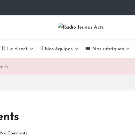
R
La
Radio
a
Du
Le direct
Nos équipes
Nos rubriques
Lycée
d
Alain-
i
ents
Fournier
o
J
e
ents
u
No Comments