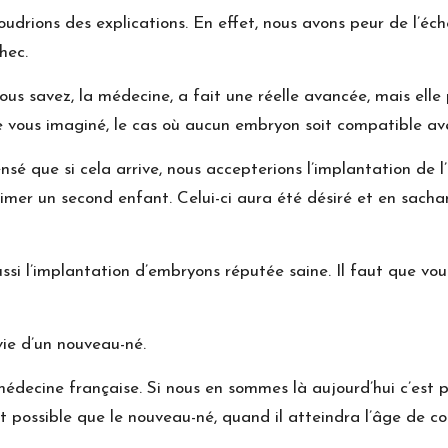
udrions des explications. En effet, nous avons peur de l’éc
hec.
ous savez, la médecine, a fait une réelle avancée, mais ell
e vous imaginé, le cas où aucun embryon soit compatible ave
pensé que si cela arrive, nous accepterions l’implantation 
aimer un second enfant. Celui-ci aura été désiré et en sa
ssi l’implantation d’embryons réputée saine. Il faut que vo
vie d’un nouveau-né.
a médecine française. Si nous en sommes là aujourd’hui c’est
st possible que le nouveau-né, quand il atteindra l’âge de c
.