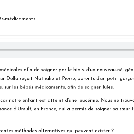
n
e
s
A
c
t
édicales afin de soigner par le biais, d’un nouveau-né, gén
u
eur Dolla reçoit Nathalie et Pierre, parents d’un petit garço
 sur les bébés médicaments, afin de soigner Jules.
r car notre enfant est atteint d’une leucémie. Nous ne trou
sance d’Umult, en France, qui a permis de soigner sa sœur I
érentes méthodes alternatives qui peuvent exister ?