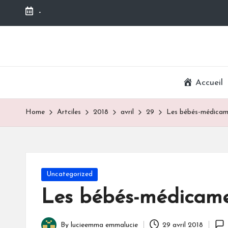
-
Skip
to
content
Accueil
Home
Artciles
2018
avril
29
Les bébés-médicam
Posted
Uncategorized
in
Les bébés-médicam
By
lucieemma emmalucie
29 avril 2018