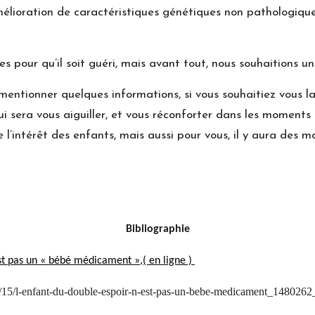
l’amélioration de caractéristiques génétiques non pathologi
ules pour qu’il soit guéri, mais avant tout, nous souhaitions 
us mentionner quelques informations, si vous souhaitiez vous 
i sera vous aiguiller, et vous réconforter dans les moments 
’intérêt des enfants, mais aussi pour vous, il y aura des mo
Bibliographie
est pas un « bébé médicament »,( en ligne )
02/15/l-enfant-du-double-espoir-n-est-pas-un-bebe-medicament_148026