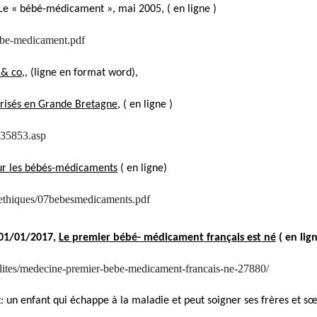
Le « bébé-médicament », mai 2005, ( en ligne )
ebe-medicament.pdf
 & co
,, (ligne en format word),
risés en Grande Bretagne,
( en ligne )
e_35853.asp
sur les bébés-médicaments
( en ligne)
ethiques/07bebesmedicaments.pdf
e 01/01/2017,
Le premier bébé- médicament français est né
( en lig
alites/medecine-premier-bebe-medicament-francais-ne-27880/
 un enfant qui échappe à la maladie et peut soigner ses frères et s