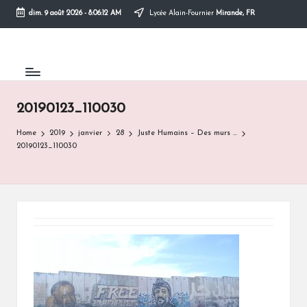
dim. 9 août 2026
-
8:06:12 AM
Lycée Alain-Fournier
Mirande, FR
Skip
to
content
20190123_110030
Home
2019
janvier
28
Juste Humains – Des murs …
20190123_110030