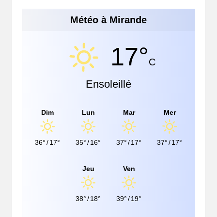
Météo à Mirande
17°
C
Ensoleillé
Dim
Lun
Mar
Mer
36°
/
17°
35°
/
16°
37°
/
17°
37°
/
17°
Jeu
Ven
38°
/
18°
39°
/
19°