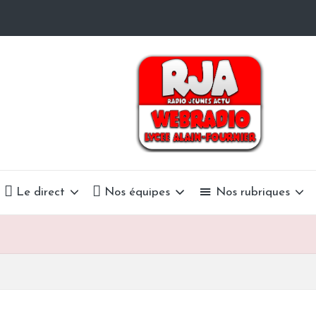
R
La
Radio
a
Du
Lycée
d
Alain-
i
Fournier
o
Le direct
Nos équipes
Nos rubriques
J
e
u