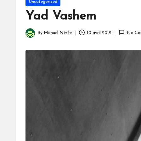
Posted
Uncategorized
in
Yad Vashem
By
Manuel Nérée
10 avril 2019
No Co
Posted
by