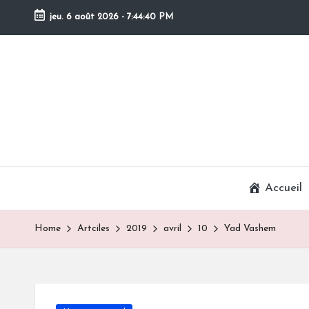
jeu. 6 août 2026
-
7:44:41 PM
Skip
to
content
Accueil
Home
Artciles
2019
avril
10
Yad Vashem