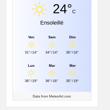
24°
C
Ensoleillé
Ven
Sam
Dim
31°
/
14°
34°
/
14°
36°
/
16°
Lun
Mar
Mer
36°
/
19°
36°
/
16°
35°
/
19°
Data from
MeteoArt.com