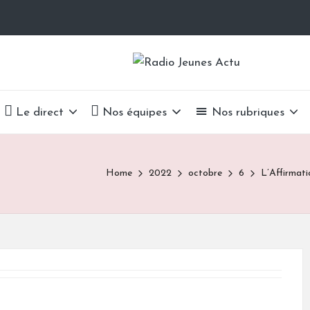
R
La
Radio
a
Du
Le direct
Nos équipes
Nos rubriques
Lycée
d
Alain-
i
Fournier
Home
2022
octobre
6
L’Affirmati
o
J
e
u