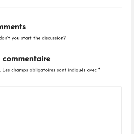
n
e
s
mments
A
n’t you start the discussion?
c
n commentaire
t
.
Les champs obligatoires sont indiqués avec
*
u