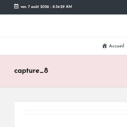
ven. 7 août 2026
-
8:34:29 AM
Skip
to
content
Accueil
capture_8