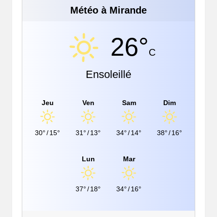
Météo à Mirande
26°
C
Ensoleillé
Jeu
Ven
Sam
Dim
30°
/
15°
31°
/
13°
34°
/
14°
38°
/
16°
Lun
Mar
37°
/
18°
34°
/
16°