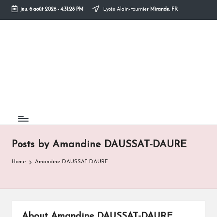
jeu. 6 août 2026
-
4:31:28 PM
Lycée Alain-Fournier
Mirande, FR
Skip
to
content
Posts by Amandine DAUSSAT-DAURE
Home
Amandine DAUSSAT-DAURE
About Amandine DAUSSAT-DAURE