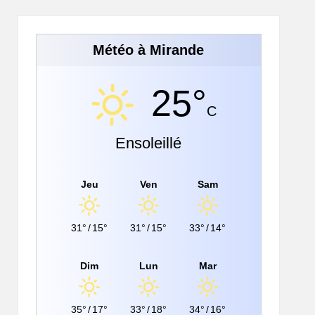
Météo à Mirande
25°
C
Ensoleillé
Jeu
Ven
Sam
31°
/
15°
31°
/
15°
33°
/
14°
Dim
Lun
Mar
35°
/
17°
33°
/
18°
34°
/
16°