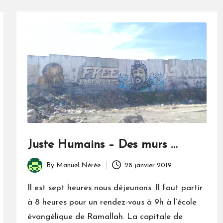
n
e
s
A
c
t
u
Juste Humains – Des murs …
By
Manuel Nérée
28 janvier 2019
Posted
by
Il est sept heures nous déjeunons. Il faut partir
à 8 heures pour un rendez-vous à 9h à l’école
évangélique de Ramallah. La capitale de