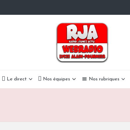
R
La
Radio
a
Du
Lycée
d
Alain-
i
Fournier
o
Le direct
Nos équipes
Nos rubriques
J
e
u